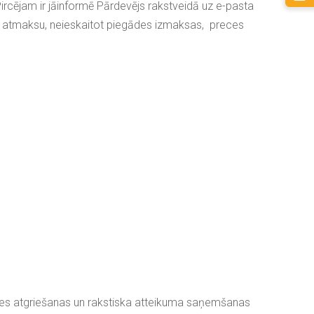
ircējam ir jāinformē Pārdevējs rakstveidā uz e-pasta
as atmaksu, neieskaitot piegādes izmaksas,
preces
eces atgriešanas un rakstiska atteikuma saņemšanas