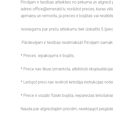
Pircējam ir tiesības atteikties no pirkuma un atgrie
adresi office@emerald.lv, norādot preces, kuras vēl
apmaiņu un remontu, ja preces ir bojātas vai neatbil
Iesniegums par preču atteikumu tiek izskatīts 5 (pie
Pārdevējam ir tiesības neatmaksāt Pircējam sama
* Preces iepakojums ir bojāts;
* Prece nav tikusi izmantota, atbilstoši ekspluatācij
* Lietojot preci nav ievēroti lietotāja instrukcijas not
* Prece ir vizuāli/ fiziski bojāta, nepareizas lietošana
Nauda par atgrieztajām precēm, neiekļaujot piegāde