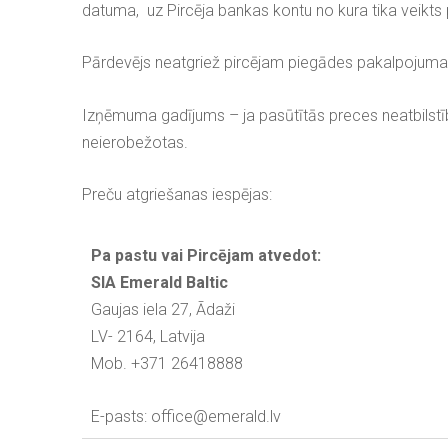
datuma, uz Pircēja bankas kontu no kura tika veikts
Pārdevējs neatgriež pircējam piegādes pakalpojum
Izņēmuma gadījums – ja pasūtītās preces neatbilstīb
neierobežotas.
Preču atgriešanas iespējas:
Pa pastu vai Pircējam atvedot:
SIA Emerald Baltic
Gaujas iela 27, Ādaži
LV- 2164, Latvija
Mob. +371 26418888
E-pasts: office@emerald.lv