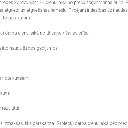
zt preces Pārdevējam 14 dienu laikā no preču saņemšanas brīža. P
as atgriezt un atgriešanas iemeslu. Pircējam ir tiesības uz naud
st to aprakstam.
cu) darba dienu laikā no tā saņemšanas brīža.
ksāto naudu šādos gadījumos:
as noteikumiem;
eikumi;
s rezultātā.
s izmaksas, tiks pārskaitīta 5 (piecu) darba dienu laikā pēc pr