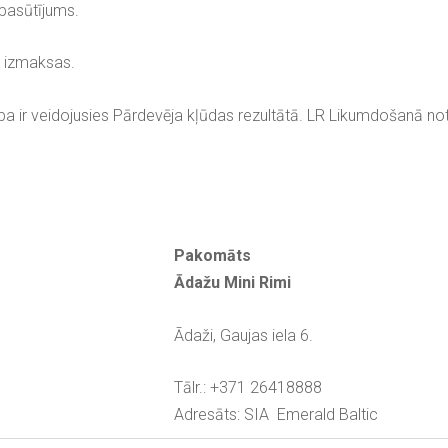
 pasūtījums.
a izmaksas.
a ir veidojusies Pārdevēja kļūdas rezultātā. LR Likumdošanā not
Pakomāts
Ādažu Mini Rimi
Ādaži, Gaujas iela 6.
Tālr.: +371 26418888
Adresāts: SIA
Emerald Baltic