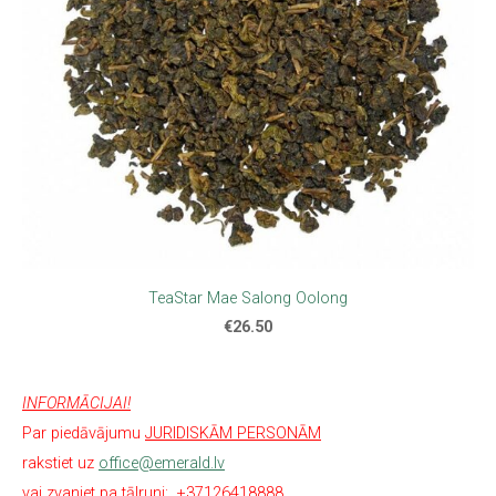
TeaStar Mae Salong Oolong
€26.50
INFORMĀCIJAI!
Par piedāvājumu
JURIDISKĀM PERSONĀM
rakstiet uz
office@emerald.lv
vai zvaniet pa tālruni:
+37126418888