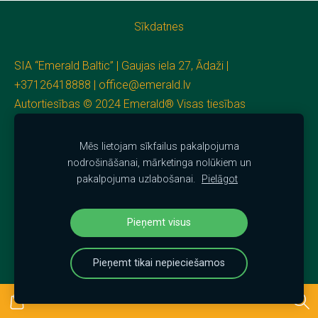
Sīkdatnes
SIA “Emerald Baltic” | Gaujas iela 27, Ādaži |
+37126418888 |
office@emerald.lv
Autortiesības © 2024
Emerald®
Visas tiesības
aizsargātas.
Mēs lietojam sīkfailus pakalpojuma
nodrošināšanai, mārketinga nolūkiem un
pakalpojuma uzlabošanai.
Pielāgot
Pieņemt visus
Pieņemt tikai nepieciešamos