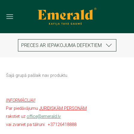
PRECES AR IEPAKOJUMA DEFEKTIEM
Šajā grupā pašlaik nav produktu.
INFORMĀCIJAI!
Par piedāvājumu
JURIDISKĀM PERSONĀM
rakstiet uz
office@emerald.lv
vai zvaniet pa tālruni:
+37126418888