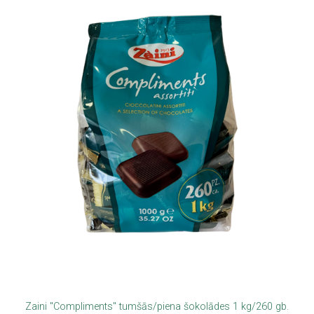
Zaini "Compliments" tumšās/piena šokolādes 1 kg/260 gb.